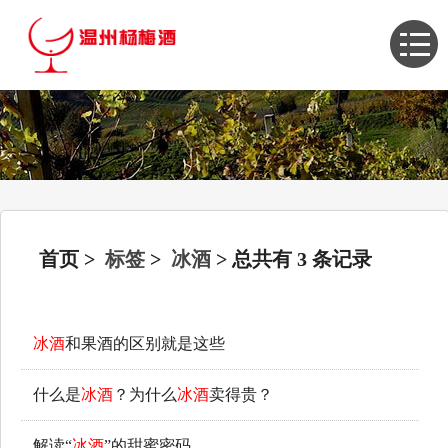
首页
>
标签
>
冰酒
> 总共有 3 条记录
冰酒
和果酒的区别就是这些
什么是
冰酒
？为什么
冰酒
卖得贵？
解读“
冰酒
”的甜蜜密码